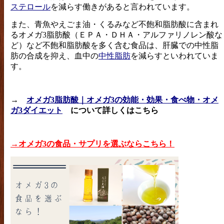
ステロール
を減らす働きがあると言われています。
また、青魚やえごま油・くるみなど不飽和脂肪酸に含まれ
るオメガ3脂肪酸（ＥＰＡ・ＤＨＡ・アルファリノレン酸な
ど）など不飽和脂肪酸を多く含む食品は、肝臓での中性脂
肪の合成を抑え、血中の
中性脂肪
を減らすといわれていま
す。
→
オメガ3脂肪酸｜オメガ3の効能・効果・食べ物・オメ
ガ3ダイエット
について詳しくはこちら
→オメガ3の食品・サプリを選ぶならこちら！