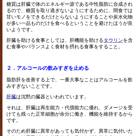
糖質は肝臓で体のエネルギー源である中性脂肪に合成され
るので、糖質を取り過ぎないようにするために、間食では
甘いモノをできるだけとらないようにすることや炭水化物
が多い一品ものだけを食べるということを避けたほうが良
いようです。
肝臓を助ける食事としては、肝機能を助ける
タウリン
を含
む食事やバランスよく食材を摂れる食事をすること。
２．アルコールの飲みすぎを止める
脂肪肝を改善する上で、一番大事なことはアルコールを飲
みすぎないことです。
肝臓
は沈黙の臓器といわれています。
それは、肝臓は再生能力・代償能力に優れ、ダメージを受
けても残った正常細胞が余分に働き、機能を維持するから
です。
そのため肝臓に異常があっても気付かず、異常に気付いた