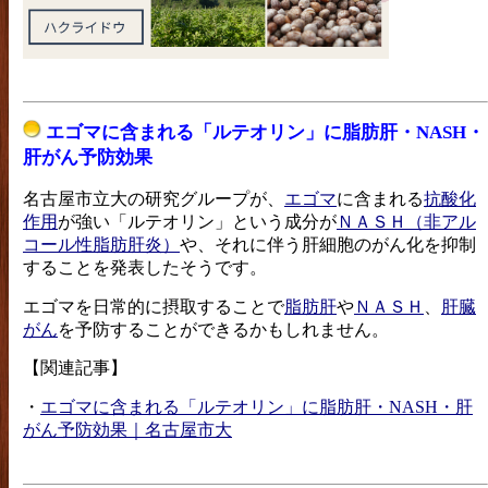
エゴマに含まれる「ルテオリン」に脂肪肝・NASH・
肝がん予防効果
名古屋市立大の研究グループが、
エゴマ
に含まれる
抗酸化
作用
が強い「ルテオリン」という成分が
ＮＡＳＨ（非アル
コール性脂肪肝炎）
や、それに伴う肝細胞のがん化を抑制
することを発表したそうです。
エゴマを日常的に摂取することで
脂肪肝
や
ＮＡＳＨ
、
肝臓
がん
を予防することができるかもしれません。
【関連記事】
・
エゴマに含まれる「ルテオリン」に脂肪肝・NASH・肝
がん予防効果｜名古屋市大