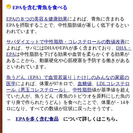
EPAを含む青魚を食べる
EPAの８つの美容＆健康効果
によれば、青魚に含まれる
EPAを摂取することで、中性脂肪値が著しく低下するとい
われています。
サバダイエットで中性脂肪・コレステロールの数値改善
に
よれば、サバにはDHAやEPAが多く含まれており、
DHA・
EPA
は中性脂肪を下げる効果や血管を柔らかくする効果が
あることから、動脈硬化や心筋梗塞を予防する働きがある
といわれています。
魚うどん（EPA）で血管若返り｜たけしのみんなの家庭の
医学
によれば、体重が97キロで、
血糖値
、
LDLコレステロ
ール（悪玉コレステロール）
、
中性脂肪
値が基準値を超え
ていた人が、魚うどん（青魚のトビウオを原料にした魚の
すり身で作られたうどん）を食べたことで、体重が－14キ
ロになり、すべての数値が症状に戻ったそうです。
→
EPAを多く含む食品
について詳しくはこちら。