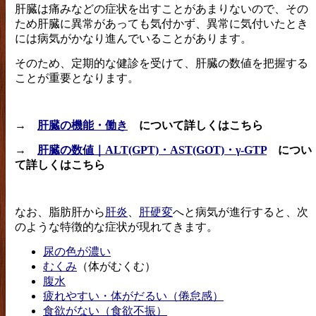
肝臓は痛みなどの症状を出すことがあまりないので、その
ため肝臓に異常があっても気付かず、異常に気付いたとき
には病気がかなり進んでいることがあります。
そのため、定期的な健診を受けて、肝臓の数値を把握する
ことが重要となります。
→
肝臓の機能・働き
について詳しくはこちら
→
肝臓の数値｜ALT(GPT)・AST(GOT)・γ-GTP
につい
て詳しくはこちら
なお、脂肪肝から
肝炎
、
肝硬変
へと病気が進行すると、次
のような特徴的な症状が現れてきます。
尿の色が濃い
むくみ
（体がむくむ）
腹水
疲れやすい・体がだるい（倦怠感）
食欲がない（食欲不振）