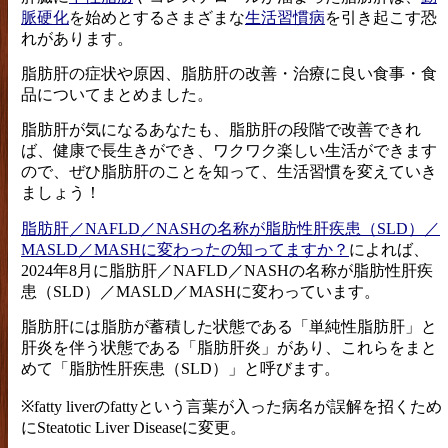
脈硬化
を始めとするさまざまな
生活習慣病
を引き起こす恐
れがあります。
脂肪肝の症状や原因、脂肪肝の改善・治療に良い食事・食
品についてまとめました。
脂肪肝が気になるあなたも、脂肪肝の段階で改善できれ
ば、健康で長生きができ、ワクワク楽しい生活ができます
ので、ぜひ脂肪肝のことを知って、生活習慣を変えていき
ましょう！
脂肪肝／NAFLD／NASHの名称が脂肪性肝疾患（SLD）／
MASLD／MASHに変わったの知ってますか？
によれば、
2024年8月に脂肪肝／NAFLD／NASHの名称が脂肪性肝疾
患（SLD）／MASLD／MASHに変わっています。
脂肪肝には脂肪が蓄積した状態である「単純性脂肪肝」と
肝炎を伴う状態である「脂肪肝炎」があり、これらをまと
めて「脂肪性肝疾患（SLD）」と呼びます。
※fatty liverのfattyという言葉が入った病名が誤解を招くため
にSteatotic Liver Diseaseに変更。