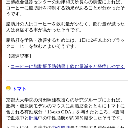
三越総合健診センターの船津和夫所長らの調査によれば、
コーヒーに脂肪肝を抑制する効果があることが分かったそ
うです。
脂肪肝の人はコーヒーを飲む量が少なく、飲む量が減った
人は発症する率が高かったそうです。
脂肪肝を予防・改善するためには、1日に2杯以上のブラッ
クコーヒーを飲むとよいそうです。
【関連記事】
・
コーヒーに脂肪肝予防効果｜飲む量減ると発症しやすく
トマト
京都大大学院の河田照雄教授らの研究グループによれば、
肥満・糖尿病モデルのマウスに高脂肪食とともにトマトに
含まれる有効成分「13-oxo ODA」を与えたところ、4週間
で血液中と
肝臓
中の中性脂肪が約30％減少したそうです。
トマトには、血液中の
中性脂肪
量を抑制する成分が含まれ