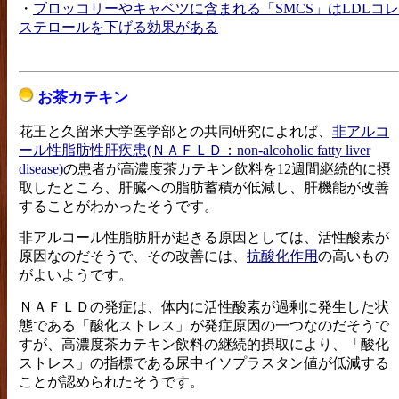
・
ブロッコリーやキャベツに含まれる「SMCS」はLDLコレ
ステロールを下げる効果がある
お茶カテキン
花王と久留米大学医学部との共同研究によれば、
非アルコ
ール性脂肪性肝疾患(ＮＡＦＬＤ：non-alcoholic fatty liver
disease)
の患者が高濃度茶カテキン飲料を12週間継続的に摂
取したところ、肝臓への脂肪蓄積が低減し、肝機能が改善
することがわかったそうです。
非アルコール性脂肪肝が起きる原因としては、活性酸素が
原因なのだそうで、その改善には、
抗酸化作用
の高いもの
がよいようです。
ＮＡＦＬＤの発症は、体内に活性酸素が過剰に発生した状
態である「酸化ストレス」が発症原因の一つなのだそうで
すが、高濃度茶カテキン飲料の継続的摂取により、「酸化
ストレス」の指標である尿中イソプラスタン値が低減する
ことが認められたそうです。