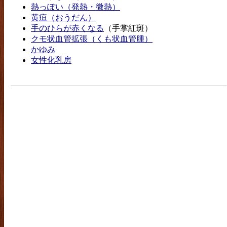
熱っぽい（発熱・微熱）
黄疸（おうだん）
手のひらが赤くなる
（手掌紅斑）
クモ状血管拡張（くも状血管腫）
かゆみ
女性化乳房