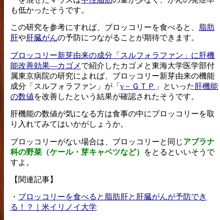
も低かったそうです。
この研究を参考にすれば、ブロッコリーを食べると、
脂肪
肝
や
肝臓がん
の予防につながることが期待できます。
ブロッコリー新芽由来の成分「スルフォラファン」に肝機
能改善効果―カゴメ
で紹介したカゴメと東海大学医学部付
属東京病院の研究によれば、ブロッコリー新芽由来の機能
成分「スルフォラファン」が「
γ－ＧＴＰ
」といった
肝機能
の数値
を改善したという結果が確認されたそうです。
肝機能の数値が気になる方は食事の中にブロッコリーを取
り入れてみてはいかがしょうか。
ブロッコリーがない場合は、ブロッコリーと同じ
アブラナ
科の野菜（ケール・芽キャベツなど）
をとるといいそうで
すよ。
【関連記事】
・
ブロッコリーを食べると脂肪肝と肝臓がんが予防でき
る！？｜米イリノイ大学