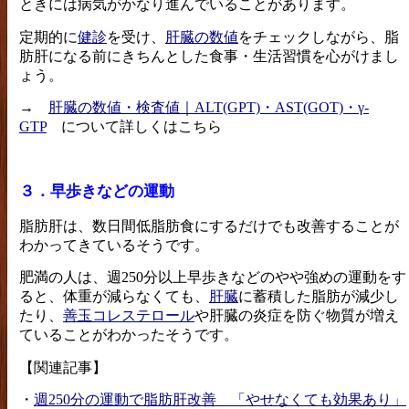
ときには病気がかなり進んでいることがあります。
定期的に
健診
を受け、
肝臓の数値
をチェックしながら、脂
肪肝になる前にきちんとした食事・生活習慣を心がけまし
ょう。
→
肝臓の数値・検査値｜ALT(GPT)・AST(GOT)・γ-
GTP
について詳しくはこちら
３．早歩きなどの運動
脂肪肝は、数日間低脂肪食にするだけでも改善することが
わかってきているそうです。
肥満の人は、週250分以上早歩きなどのやや強めの運動をす
ると、体重が減らなくても、
肝臓
に蓄積した脂肪が減少し
たり、
善玉コレステロール
や肝臓の炎症を防ぐ物質が増え
ていることがわかったそうです。
【関連記事】
・
週250分の運動で脂肪肝改善 「やせなくても効果あり」