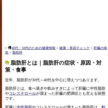
>
40代・50代のための健康情報
>
健康・美容チェック
>
肝臓の病
気
>
脂肪肝
脂肪肝
とは｜
脂肪肝の症状・原因・対
策・食事
近年、脂肪肝が30代～40代を中心に増えつつあります。
脂肪肝とは、食べ過ぎや飲みすぎによって肝臓に中性脂肪
や
コレステロール
が溜まった肝臓の肥満症とも言える状態
です。
肝臓に
中性脂肪
やコレステロールが溜まった脂肪肝は、
動