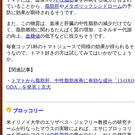
ていることから、
脂肪肝
や
メタボリックシンドローム
の予
防に効果が期待されるそうです。
また、この物質は、血液と肝臓の中性脂肪の減少だけでな
く、脂肪燃焼に関わるたんぱく質の増加、エネルギー代謝
の向上、
血糖値
の低下などに役立ちそうです。
毎食コップ1杯のトマトジュースで同様の効果が得られるそ
うなので、トマト好きの方は試してみてはいかがでしょう
か。
【関連記事】
・
トマトから脂肪肝、中性脂肪改善に有効な成分「13-OXO
ODA」を発見｜京大
ブロッコリー
米イリノイ大学のエリザベス・ジェフリー教授らの研究チ
ームが行なったマウスの実験によれば、エサにブロッコリ
ーを混ぜたマウスは
中性脂肪
の量が少なく、がんの発症率