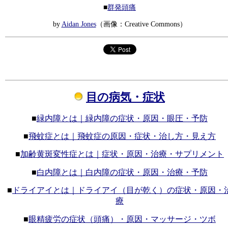
■
群発頭痛
by
Aidan Jones
（画像：Creative Commons）
目の病気・症状
■
緑内障とは｜緑内障の症状・原因・眼圧・予防
■
飛蚊症とは｜飛蚊症の原因・症状・治し方・見え方
■
加齢黄斑変性症とは｜症状・原因・治療・サプリメント
■
白内障とは｜白内障の症状・原因・治療・予防
■
ドライアイとは｜ドライアイ（目が乾く）の症状・原因・
療
■
眼精疲労の症状（頭痛）・原因・マッサージ・ツボ