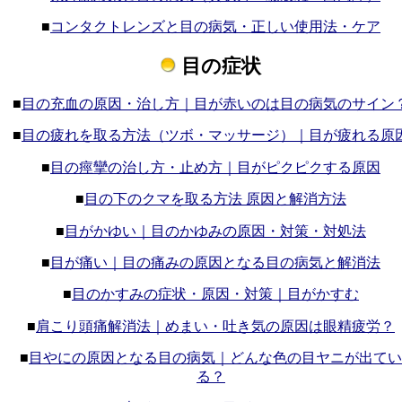
■
コンタクトレンズと目の病気・正しい使用法・ケア
目の症状
■
目の充血の原因・治し方｜目が赤いのは目の病気のサイン
■
目の疲れを取る方法（ツボ・マッサージ）｜目が疲れる原
■
目の痙攣の治し方・止め方｜目がピクピクする原因
■
目の下のクマを取る方法 原因と解消方法
■
目がかゆい｜目のかゆみの原因・対策・対処法
■
目が痛い｜目の痛みの原因となる目の病気と解消法
■
目のかすみの症状・原因・対策｜目がかすむ
■
肩こり頭痛解消法｜めまい・吐き気の原因は眼精疲労？
■
目やにの原因となる目の病気｜どんな色の目ヤニが出てい
る？