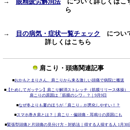
→
眼精疲労解消法
について詳しくはこ
ら
→
目の病気・症状一覧チェック
につい
詳しくはこちら
肩こり・頭痛関連記事
■
おかもとまりさん、肩こりから来る激しい頭痛で病院に搬送
■
【ためしてガッテン】肩こり解消ストレッチ（筋膜リリース体操）
肩こりの原因は「筋膜のシワ」？｜9月9日
■
なぜ冬よりも夏のほうが「肩こり」が悪化しやすい！？
■
スマホ巻き肩とは？｜肩こり・偏頭痛・耳鳴りの原因にも
■
緊張型頭痛と片頭痛の見分け方・対処法｜得する人損する人 1月30