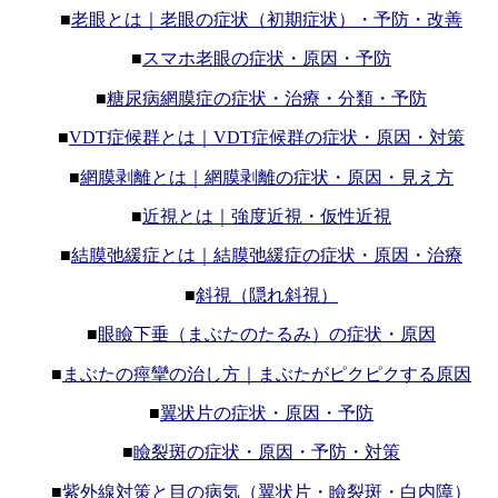
■
老眼とは｜老眼の症状（初期症状）・予防・改善
■
スマホ老眼の症状・原因・予防
■
糖尿病網膜症の症状・治療・分類・予防
■
VDT症候群とは｜VDT症候群の症状・原因・対策
■
網膜剥離とは｜網膜剥離の症状・原因・見え方
■
近視とは｜強度近視・仮性近視
■
結膜弛緩症とは｜結膜弛緩症の症状・原因・治療
■
斜視（隠れ斜視）
■
眼瞼下垂（まぶたのたるみ）の症状・原因
■
まぶたの痙攣の治し方｜まぶたがピクピクする原因
■
翼状片の症状・原因・予防
■
瞼裂斑の症状・原因・予防・対策
■
紫外線対策と目の病気（翼状片・瞼裂斑・白内障）