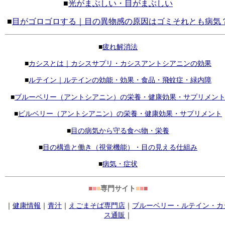
■
光がまぶしい・目がまぶしい
■
目がゴロゴロする｜目の異物感の原因はゴミそれとも病気
■
疲れ解消法
■
カシスとは｜カシスサプリ・カシスアントシアニンの効果
■
ルテイン｜ルテインの効能・効果・食品・飛蚊症・緑内障
■
ブルーベリー（アントシアニン）の栄養・健康効果・サプリメン
■
ビルベリー（アントシアニン）の栄養・健康効果・サプリメント
■
目の病気から守る食べ物・栄養
■
目の構造と働き（視覚機能）・目の見える仕組み
■
病気・症状
■
■
■
専門サイト
■
■
■
｜
健康情報
｜
青汁
｜
えごまそば専門店
｜
ブルーベリー・ルテイン・カ
ス通販
｜