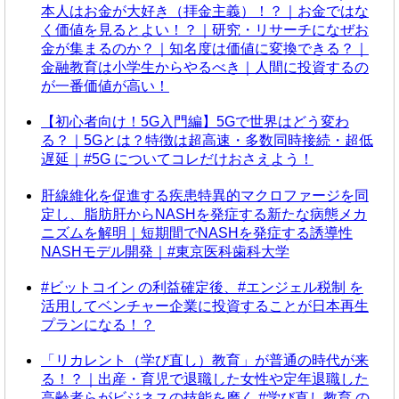
本人はお金が大好き（拝金主義）！？｜お金ではな
く価値を見るとよい！？｜研究・リサーチになぜお
金が集まるのか？｜知名度は価値に変換できる？｜
金融教育は小学生からやるべき｜人間に投資するの
が一番価値が高い！
【初心者向け！5G入門編】5Gで世界はどう変わ
る？｜5Gとは？特徴は超高速・多数同時接続・超低
遅延｜#5G についてコレだけおさえよう！
肝線維化を促進する疾患特異的マクロファージを同
定し、脂肪肝からNASHを発症する新たな病態メカ
ニズムを解明｜短期間でNASHを発症する誘導性
NASHモデル開発｜#東京医科歯科大学
#ビットコイン の利益確定後、#エンジェル税制 を
活用してベンチャー企業に投資することが日本再生
プランになる！？
「リカレント（学び直し）教育」が普通の時代が来
る！？｜出産・育児で退職した女性や定年退職した
高齢者らがビジネスの技能を磨く #学び直し教育 の