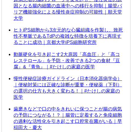
因となる腸内細菌の血液中への移行を抑制｜腸管バ
リア機能強化による慢性炎症抑制の可能性｜順天堂
大学
ヒトiPS細胞から3次元的な心臓組織を作製し、致死
性不整脈であるTdPの複雑な特徴を培養下に再現す
ることに成功｜京都大学iPS細胞研究所
動脈硬化を引き起こす2大原因「高血圧」と「高コ
レステロール」を予防・改善できる2つの食材『豆
腐』&『青魚』｜#たけしの家庭の医学
慢性便秘症診療ガイドライン（日本消化器病学会）
｜便秘対策には正確な診断が重要・便秘薬（下剤）
の選択の仕方も大きく変わる！｜#たけしの家庭の
医学
歯磨きなどで口の中をきれいに保つことが腸の病気
の予防につながる！？｜腸管に定着すると免疫細胞
の過剰な活性化を引き起こす口腔常在菌がいる｜早
稲田大・慶大