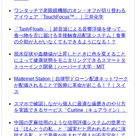
ワンタッチで老眼鏡機能のオン・オフが切り替わる
アイウェア「TouchFocus™」｜三井化学
「TastyFloats」｜超音波による音響浮揚を使って、
食べ物を舌に届ける非接触食品配送システム｜食事
の介助が人がいなくてもできるようになる！？
脱水症状や血糖値が上昇したときに色を変えること
によって健康状態をモニタリングできるスマートタ
トゥーインク開発｜ハーバード大学・MIT
Matternet Station｜自律型ドローン配達ネットワーク
が配備されることで医療に革命が起こる！？｜スイ
ス
スマホで確認しながら個人に最適な歯磨きのやり方
を実践できるサービス「Curline（キュアライン）」
中国の芝麻信用のような信用評価システムの世界で
は「ほんとうの私」と「誠実だと思われるために演
技する私」とで葛藤が生まれて個人が不安定化して