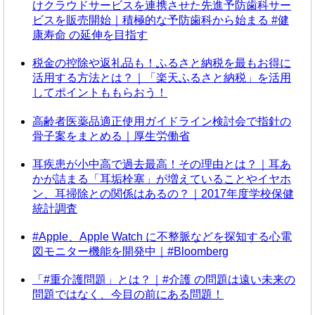
けクラウドサービスを連携させた先進予防歯科サー
ビスを販売開始｜積極的な予防歯科から始まる #健
康寿命 の延伸を目指す
税金の控除や返礼品も！ふるさと納税を最もお得に
活用する方法とは？｜「楽天ふるさと納税」を活用
してポイントももらおう！
高齢者医薬品適正使用ガイドライン検討会で指針の
骨子案をまとめる｜厚生労働省
耳疾患が小中高で過去最高！その理由とは？｜耳あ
かが詰まる「耳垢栓塞」が増えていることやイヤホ
ン、耳掃除との関係はあるの？｜2017年度学校保健
統計調査
#Apple、Apple Watch に不整脈などを探知する心電
図モニター機能を開発中｜#Bloomberg
「#重介護問題」とは？｜#介護 の問題は遠い未来の
問題ではなく、今目の前にある問題！