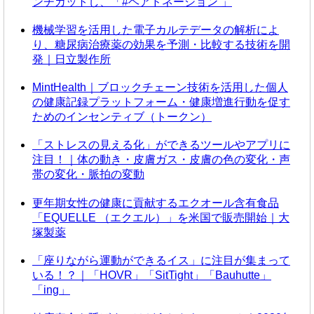
ンチカットし、「#ヘアドネーション 」
機械学習を活用した電子カルテデータの解析によ
り、糖尿病治療薬の効果を予測・比較する技術を開
発｜日立製作所
MintHealth｜ブロックチェーン技術を活用した個人
の健康記録プラットフォーム・健康増進行動を促す
ためのインセンティブ（トークン）
「ストレスの見える化」ができるツールやアプリに
注目！｜体の動き・皮膚ガス・皮膚の色の変化・声
帯の変化・脈拍の変動
更年期女性の健康に貢献するエクオール含有食品
「EQUELLE （エクエル）」を米国で販売開始｜大
塚製薬
「座りながら運動ができるイス」に注目が集まって
いる！？｜「HOVR」「SitTight」「Bauhutte」
「ing」