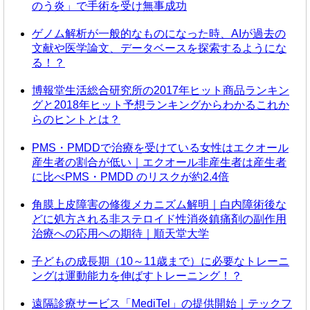
のう炎」で手術を受け無事成功
ゲノム解析が一般的なものになった時、AIが過去の
文献や医学論文、データベースを探索するようにな
る！？
博報堂生活総合研究所の2017年ヒット商品ランキン
グと2018年ヒット予想ランキングからわかるこれか
らのヒントとは？
PMS・PMDDで治療を受けている女性はエクオール
産生者の割合が低い｜エクオール非産生者は産生者
に比べPMS・PMDD のリスクが約2.4倍
角膜上皮障害の修復メカニズム解明｜白内障術後な
どに処方される非ステロイド性消炎鎮痛剤の副作用
治療への応用への期待｜順天堂大学
子どもの成長期（10～11歳まで）に必要なトレーニ
ングは運動能力を伸ばすトレーニング！？
遠隔診療サービス「MediTel」の提供開始｜テックフ