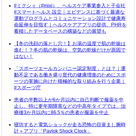
#ミクシィ（#mixi）、ヘルスケア事業参入と子会社
#スマートヘルス 設立｜エビデンスに基づく最適な
運動プログラムとコミュニケーション設計で健康寿
命延伸を目指す｜ヘルスケアアプリの提供、PHRを
蓄積したデータベースの構築などの展望も
【冬の洗顔の落とし穴！】お湯の温度で肌の乾燥は
進む！？冬の肌の乾燥は、空気の乾燥だけが原因で
はない！
「スポーツエールカンパニー認定制度」とは？｜運
動不足である働き盛り世代の健康増進のためにスポ
ーツの実施に向けた積極的な取り組みを行う企業｜
#スポーツ庁
患者の半数以上が6か月以内に自己判断で服薬を中
止し、特に更年期障害などの中高年タイプでは、治
療後3か月以内に86.5％の患者が服薬を中止
寝坊すると電気ショックが走る恐怖の目覚まし腕時
計＋アプリ「Pavlok Shock Clock」