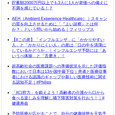
貯蓄額2000万円以上でも3人に1人が老後への備えに
不満を感じている！？
AEH（Ambient Experience Healthcare）｜スキャン
の質を向上させるために「『よい診察』とは何
か？」という問いから始める｜フィリップス
【#この差】「インフルエンザ」に「かかりやすい
人」と「かかりにくい人」の差は「口の中を清潔に
しているかどうか」｜インフルエンザ予防には「あ
いうべ体操」と「舌磨き」！
超高齢社会の医療課題への準備状況を示した評価指
数において日本は13か国中最下位｜患者と医療従事
者における認識のギャップや新しい医療技術に関す
る認知不足｜#Philips
「#口腔力」を鍛えよう！高齢者の介護から口から
食べる楽しみを理解し嚥下障害対策を行おう！｜#
健康寿命
予防医療が広がることで、自分の健康状態を天気予