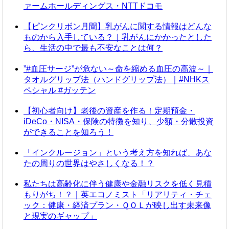
ァームホールディングス・NTTドコモ
【ピンクリボン月間】乳がんに関する情報はどんな
ものから入手している？｜乳がんにかかったとした
ら、生活の中で最も不安なことは何？
”#血圧サージ”が危ない～命を縮める血圧の高波～｜
タオルグリップ法（ハンドグリップ法）｜#NHKス
ペシャル #ガッテン
【初心者向け】老後の資産を作る！定期預金・
iDeCo・NISA・保険の特徴を知り、少額・分散投資
ができることを知ろう！
「インクルージョン」という考え方を知れば、あな
たの周りの世界はやさしくなる！？
私たちは高齢化に伴う健康や金融リスクを低く見積
もりがち！？｜英エコノミスト「リアリティ・チェ
ック：健康・経済プラン・ＱＯＬが映し出す未来像
と現実のギャップ」