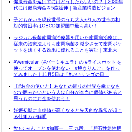
健康寿命を延ばすにはどうしたらいいの？｜2030年
代には健康寿命を5歳延伸｜新産業構造ビジョン
子どもがいる現役世帯のうち大人が1人の世帯の相
対的貧困率はOECD加盟国中最も高い！
ラジカル殺菌歯周病治療器を用いた歯周病治療は、
従来の治療法よりも歯周病菌を減少させて歯周ポケ
ットを浅くする効果に優れることを実証｜東北大
#Vermicular（#バーミキュラ）の #ライスポット を
使ってオーブンを使わない「#焼きりんご」を作っ
てみました｜11月5日は「#いいリンゴの日」
【#お金の使い方】あなたの周りの世界を幸せなも
ので囲みたいという人は自分が本当に価値があると
思うものにお金を使おう！
妊娠初期に血糖値が高くなると先天的な異常が起こ
る仕組みが解明
#ひふみん こと #加藤一二三 九段、「胆石性急性胆