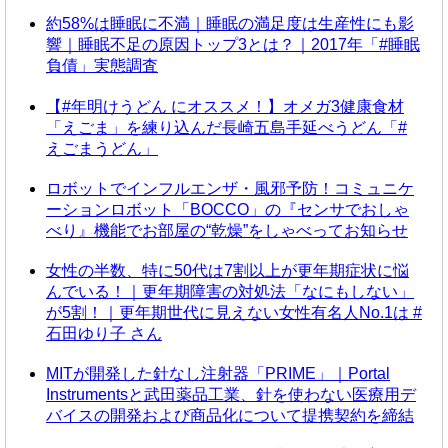
約58%は睡眠に不満｜睡眠の満足度は生産性にも影
響｜睡眠不足の原因トップ3とは？｜2017年「#睡眠
負債」実態調査
【#年明けうどん にオススメ！】オメガ3健康食材
「えごま」を練り込んだ長崎五島手延べうどん「#
えごまうどん」
ロボットでインフルエンザ・風邪予防！コミュニケ
ーションロボット「BOCCO」の『センサでおしゃ
べり』機能でお部屋の“乾燥”をしゃべってお知らせ
女性の半数、特に50代は7割以上が更年期症状に悩
んでいる！｜更年期障害の対処法「なにもしない」
が5割！｜更年期世代に見えない女性有名人No.1は #
石田ゆり子 さん
MITが開発した針なし注射器「PRIME」｜Portal
Instrumentsと武田薬品工業、針を使わない医療用デ
バイスの開発および商品化について提携契約を締結