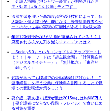
「介護入浴向け泡シャワー装置」が開発された理
由・効果｜#所さんお届けモノです！
深層学習を用いた高精度歩容認証技術によって、個
人認証・個人識別が可能になり、未来科学捜査やゲ
ートのない世界の実現の可能性がある｜#大阪大学
年間720億円分の抗がん剤が廃棄されている！？｜
廃棄される抗がん剤を減らすアイデアとは？
「Society5.0」というコンセプトをアップデートし
よう！｜キーワードは「超主観空間」「計算機自然
（デジタルネイチャー）」「無限概念」「東洋的」
「融け合う」
知識があっても職場での受動喫煙は防げない！「#
健康経営」を行う企業に保険料を割引することで職
場での受動喫煙対策をしよう！
要介護（要支援）認定者数は2015年には約608万人
｜要介護者にならない段階（フレイル）で食い止め
る対策が重要