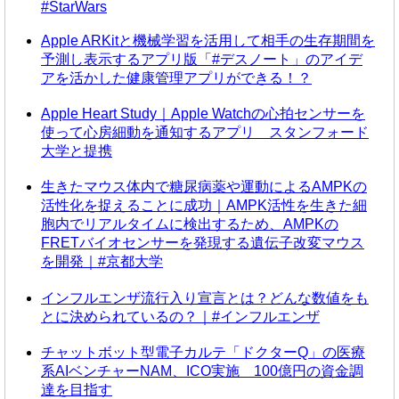
#StarWars
Apple ARKitと機械学習を活用して相手の生存期間を
予測し表示するアプリ版「#デスノート」のアイデ
アを活かした健康管理アプリができる！？
Apple Heart Study｜Apple Watchの心拍センサーを
使って心房細動を通知するアプリ スタンフォード
大学と提携
生きたマウス体内で糖尿病薬や運動によるAMPKの
活性化を捉えることに成功｜AMPK活性を生きた細
胞内でリアルタイムに検出するため、AMPKの
FRETバイオセンサーを発現する遺伝子改変マウス
を開発｜#京都大学
インフルエンザ流行入り宣言とは？どんな数値をも
とに決められているの？｜#インフルエンザ
チャットボット型電子カルテ「ドクターQ」の医療
系AIベンチャーNAM、ICO実施 100億円の資金調
達を目指す