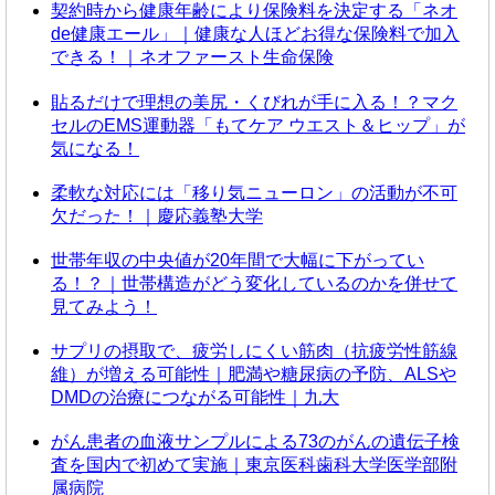
契約時から健康年齢により保険料を決定する「ネオ
de健康エール」｜健康な人ほどお得な保険料で加入
できる！｜ネオファースト生命保険
貼るだけで理想の美尻・くびれが手に入る！？マク
セルのEMS運動器「もてケア ウエスト＆ヒップ」が
気になる！
柔軟な対応には「移り気ニューロン」の活動が不可
欠だった！｜慶応義塾大学
世帯年収の中央値が20年間で大幅に下がってい
る！？｜世帯構造がどう変化しているのかを併せて
見てみよう！
サプリの摂取で、疲労しにくい筋肉（抗疲労性筋線
維）が増える可能性｜肥満や糖尿病の予防、ALSや
DMDの治療につながる可能性｜九大
がん患者の血液サンプルによる73のがんの遺伝子検
査を国内で初めて実施｜東京医科歯科大学医学部附
属病院