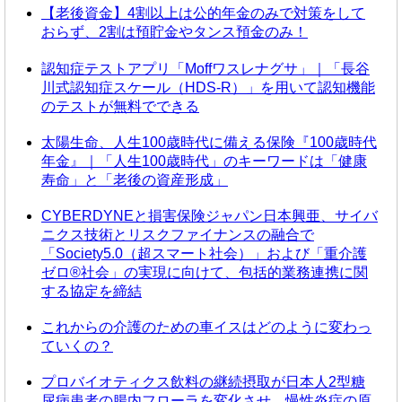
【老後資金】4割以上は公的年金のみで対策をして
おらず、2割は預貯金やタンス預金のみ！
認知症テストアプリ「Moffワスレナグサ」｜「長谷
川式認知症スケール（HDS-R）」を用いて認知機能
のテストが無料でできる
太陽生命、人生100歳時代に備える保険『100歳時代
年金』｜「人生100歳時代」のキーワードは「健康
寿命」と「老後の資産形成」
CYBERDYNEと損害保険ジャパン日本興亜、サイバ
ニクス技術とリスクファイナンスの融合で
「Society5.0（超スマート社会）」および「重介護
ゼロ®社会」の実現に向けて、包括的業務連携に関
する協定を締結
これからの介護のための車イスはどのように変わっ
ていくの？
プロバイオティクス飲料の継続摂取が日本人2型糖
尿病患者の腸内フローラを変化させ、慢性炎症の原