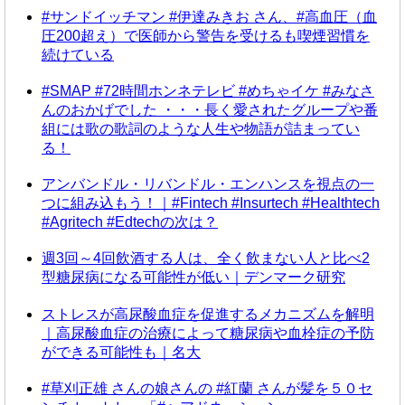
#サンドイッチマン #伊達みきお さん、#高血圧（血
圧200超え）で医師から警告を受けるも喫煙習慣を
続けている
#SMAP #72時間ホンネテレビ #めちゃイケ #みなさ
んのおかげでした ・・・長く愛されたグループや番
組には歌の歌詞のような人生や物語が詰まってい
る！
アンバンドル・リバンドル・エンハンスを視点の一
つに組み込もう！｜#Fintech #Insurtech #Healthtech
#Agritech #Edtechの次は？
週3回～4回飲酒する人は、全く飲まない人と比べ2
型糖尿病になる可能性が低い｜デンマーク研究
ストレスが高尿酸血症を促進するメカニズムを解明
｜高尿酸血症の治療によって糖尿病や血栓症の予防
ができる可能性も｜名大
#草刈正雄 さんの娘さんの #紅蘭 さんが髪を５０セ