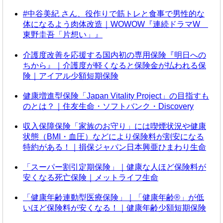
#中谷美紀 さん、役作りで筋トレと食事で男性的な
体になるよう肉体改造｜WOWOW『連続ドラマW
東野圭吾「片想い」』
介護度改善を応援する国内初の専用保険『明日への
ちから』｜介護度が軽くなると保険金が払われる保
険｜アイアル少額短期保険
健康増進型保険「Japan Vitality Project」の目指すも
のとは？｜住友生命・ソフトバンク・Discovery
収入保障保険「家族のお守り」には喫煙状況や健康
状態（BMI・血圧）などにより保険料が割安になる
特約がある！｜損保ジャパン日本興亜ひまわり生命
「スーパー割引定期保険」｜健康な人ほど保険料が
安くなる死亡保険｜メットライフ生命
「健康年齢連動型医療保険」｜「健康年齢®」が低
いほど保険料が安くなる！｜健康年齢少額短期保険