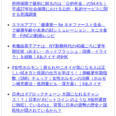
所得保障で最初に頼るのは「公的年金」の54.4％｜
平成27年社会保障における公的・私的サービスに関
する意識調査
スマホアプリ「健康第一 for ネオファースト生命」
で健康年齢や未来の顔シミュレーション、タニタ食
堂・FiNCの動画レシピ
有働由美子アナは、NY勤務時代の40歳ごろに更年
期症状（めまい・ホットフラッシュ・頭痛・イライ
ラ）を経験｜#あさイチ #NHK
#女性ホルモン｜尿もれやニオイが気になる人は正
しい拭き方と排尿の仕方を学ぼう！｜簡略更年期指
数（SMI）チェック｜女性ホルモンの治療（ホルモ
ン補充療法・低用量ピル・漢方薬）｜#あさイチ
日本は #ブロックチェーン 大国になれるチャン
ス！？｜日本が #ビットコイン のような #仮想通貨
に熱狂しているのは、背景に日本の貨幣の歴史と国
民性が隠されているから？