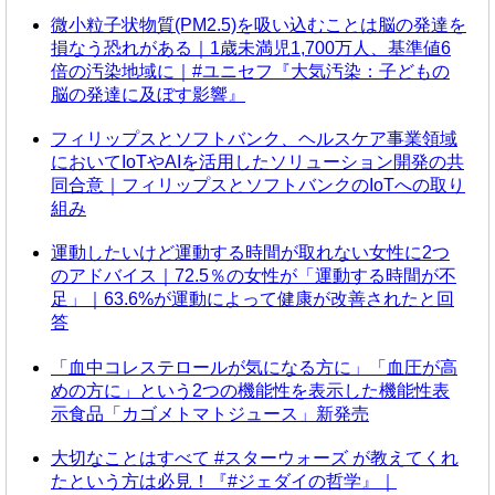
微小粒子状物質(PM2.5)を吸い込むことは脳の発達を
損なう恐れがある｜1歳未満児1,700万人、基準値6
倍の汚染地域に｜#ユニセフ『大気汚染：子どもの
脳の発達に及ぼす影響』
フィリップスとソフトバンク、ヘルスケア事業領域
においてIoTやAIを活用したソリューション開発の共
同合意｜フィリップスとソフトバンクのIoTへの取り
組み
運動したいけど運動する時間が取れない女性に2つ
のアドバイス｜72.5％の女性が「運動する時間が不
足」｜63.6%が運動によって健康が改善されたと回
答
「血中コレステロールが気になる方に」「血圧が高
めの方に」という2つの機能性を表示した機能性表
示食品「カゴメトマトジュース」新発売
大切なことはすべて #スターウォーズ が教えてくれ
たという方は必見！『#ジェダイの哲学』｜