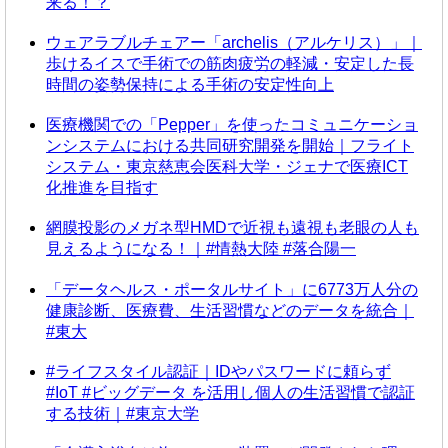
来る！？
ウェアラブルチェアー「archelis（アルケリス）」｜
歩けるイスで手術での筋肉疲労の軽減・安定した長
時間の姿勢保持による手術の安定性向上
医療機関での「Pepper」を使ったコミュニケーショ
ンシステムにおける共同研究開発を開始｜フライト
システム・東京慈恵会医科大学・ジェナで医療ICT
化推進を目指す
網膜投影のメガネ型HMDで近視も遠視も老眼の人も
見えるようになる！｜#情熱大陸 #落合陽一
「データヘルス・ポータルサイト」に6773万人分の
健康診断、医療費、生活習慣などのデータを統合｜
#東大
#ライフスタイル認証｜IDやパスワードに頼らず
#IoT #ビッグデータ を活用し個人の生活習慣で認証
する技術｜#東京大学