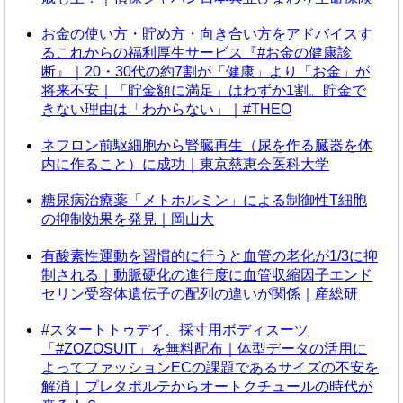
お金の使い方・貯め方・向き合い方をアドバイスす
るこれからの福利厚生サービス『#お金の健康診
断』｜20・30代の約7割が「健康」より「お金」が
将来不安｜「貯金額に満足」はわずか1割。貯金で
きない理由は「わからない」｜#THEO
ネフロン前駆細胞から腎臓再生（尿を作る臓器を体
内に作ること）に成功｜東京慈恵会医科大学
糖尿病治療薬「メトホルミン」による制御性T細胞
の抑制効果を発見｜岡山大
有酸素性運動を習慣的に行うと血管の老化が1/3に抑
制される｜動脈硬化の進行度に血管収縮因子エンド
セリン受容体遺伝子の配列の違いが関係｜産総研
#スタートトゥデイ、採寸用ボディスーツ
「#ZOZOSUIT」を無料配布｜体型データの活用に
よってファッションECの課題であるサイズの不安を
解消｜プレタポルテからオートクチュールの時代が