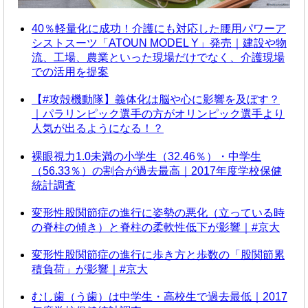
40％軽量化に成功！介護にも対応した腰用パワーア
シストスーツ「ATOUN MODEL Y」発売｜建設や物
流、工場、農業といった現場だけでなく、介護現場
での活用を提案
【#攻殻機動隊】義体化は脳や心に影響を及ぼす？
｜パラリンピック選手の方がオリンピック選手より
人気が出るようになる！？
裸眼視力1.0未満の小学生（32.46％）・中学生
（56.33％）の割合が過去最高｜2017年度学校保健
統計調査
変形性股関節症の進行に姿勢の悪化（立っている時
の脊柱の傾き）と脊柱の柔軟性低下が影響｜#京大
変形性股関節症の進行に歩き方と歩数の「股関節累
積負荷」が影響｜#京大
むし歯（う歯）は中学生・高校生で過去最低｜2017