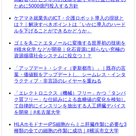
ために5000億円投入する方針
ケアマネ就業先のICT・介護ロボット導入の現状と
は？｜解決すべきポイントは「いかに導入のハード
ルを下げることができるかどうか」
ゴミを丸ごとエタノールに変換する世界初の技術を
#積水化学 などが開発｜化石資源に頼らない究極の
資源循環社会システムに役立つ！？
「アップデート・シティ（更新都市）」｜既存の言
葉・価値観をアップデートし、シームレス・インタ
ラクティブ・非言語のレイヤーを重ねる
「エレクトロニクス（機械）フリー」かつ「タンパ
ク質フリー」な仕組みによる血糖値の変化を検知し
て自律的にインスリンを放出する人工膵臓デバイス
を開発｜#名古屋大学
HLAホモドナーiPS細胞からミニ肝臓作製に必要な3
種類の全ての細胞の作製に成功｜#横浜市立大学