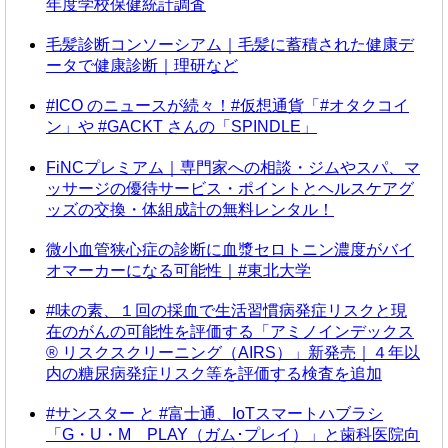
年度学校保健統計調査
毛髪診断コンソーシアム｜毛髪に蓄積された健康デ
ータで健康診断｜理研など
#ICO のニュースが続々！#仮想通貨「#オタクコイ
ン」や #GACKT さんの「SPINDLE」
FiNCプレミアム｜専門家への相談・ジムやスパ、マ
ッサージの優待サービス・ポイントとヘルスケアグ
ッズの交換・体組成計の無料レンタル！
微小血管狭心症の診断に血漿セロトニン濃度がバイ
オマーカーになる可能性｜#東北大学
#味の素、１回の採血で生活習慣病発症リスクと現
在のがんの可能性を評価する「アミノインデックス
® リスクスクリーニング（AIRS）」新発売｜４年以
内の糖尿病発症リスク等を評価する検査を追加
#サンスター と #富士通、IoTスマートハブラシ
「G・U・M PLAY（ガム･プレイ）」と歯科医院向