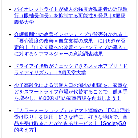
バイオレットライトが成人の強度近視患者の近視進
行（眼軸長伸長）を抑制する可能性を発見｜#慶應
義塾大学
介護報酬での改善インセンティブで賛否分かれる｜
「要介護度の改善＝自立支援の成果」には6割が否
定的｜『自立支援への改善インセンティブの導入』
に対するケアマネジャーの意識調査結果
ドライアイ指数がチェックできるスマホアプリ「ド
ライアイリズム」｜#順天堂大学
少子高齢化による労働人口の減少の問題を、家事な
どをスマートライフ市場が代替することで、働き手
を増やし、約100兆円の家事市場を創出しよう！
「カラーミーショップ」がヤマト運輸の「EC自宅外
受け取り」を採用｜好きな時に、好きな場所で、商
品を受け取ることができるサービス｜【Society5.0
的考え方】