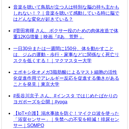
音楽を聴いて鳥肌が立つ人は特別な脳の持ち主かも
しれない！？｜音楽を聴いて感動している時に脳で
はどんな変化が起きている？
#菅田将暉 さん、ボクサー役のための肉体改造で体
重12KG増量｜映画『#あゝ荒野 』
一日30分または一週間に150分、体を動かすこと
は、ジムの運動・歩行・家事などに関係なく死亡リ
スクを低くする！｜マクマスター大学
エポキシ化オメガ3脂肪酸によるマスト細胞の活性
化促進作用でアレルギー反応を促進する働きがある
ことを発見｜東京大学
#長谷川京子 さん、#インスタ ではじめたばかりの
ヨガポーズを公開｜#yoga
【IoT×介護】溺水事故を防ぐ！マイクロ波を使った
「浴室センサー」｜失禁への不安を軽減！排尿セン
サー｜SOMPO