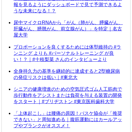
報を見るようにダッシュボードで見て予測できるよ
うな未来になる！？
尿中マイクロRNAから「がん（肺がん、膵臓がん、
肝臓がん、膀胱がん、前立腺がん）」を特定｜名古
屋大学
プロポーションを良くするためには体型維持の #ラ
ンニング よりも #パーソナルトレーニング が良
い！？｜#十枝梨菜 さんのインタビューより
全身持久力の基準を継続的に達成すると2型糖尿病
の発症リスクは低い｜#東北大
シニアの健康増進のための空気圧式ゴム人工筋肉で
歩行動作をアシストまたは負荷を与える装置の開発
をスタート｜#ブリヂストン #東京医科歯科大学
「上体起こし」は腰痛の原因！バスケ協会が「推奨
できない」と周知進める｜腹筋運動にはカールアッ
プやプランクがオススメ！