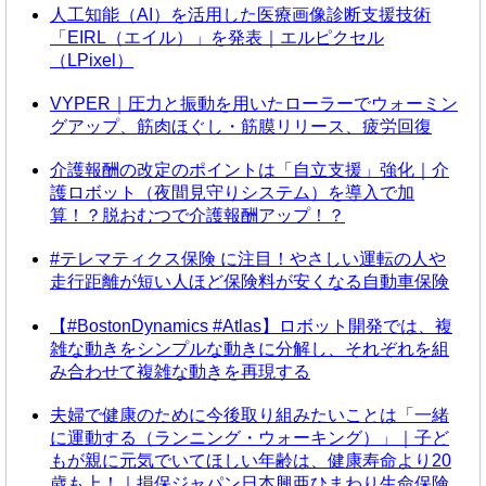
人工知能（AI）を活用した医療画像診断支援技術
「EIRL（エイル）」を発表｜エルピクセル
（LPixel）
VYPER｜圧力と振動を用いたローラーでウォーミン
グアップ、筋肉ほぐし・筋膜リリース、疲労回復
介護報酬の改定のポイントは「自立支援」強化｜介
護ロボット（夜間見守りシステム）を導入で加
算！？脱おむつで介護報酬アップ！？
#テレマティクス保険 に注目！やさしい運転の人や
走行距離が短い人ほど保険料が安くなる自動車保険
【#BostonDynamics #Atlas】ロボット開発では、複
雑な動きをシンプルな動きに分解し、それぞれを組
み合わせて複雑な動きを再現する
夫婦で健康のために今後取り組みたいことは「一緒
に運動する（ランニング・ウォーキング）」｜子ど
もが親に元気でいてほしい年齢は、健康寿命より20
歳も上！｜損保ジャパン日本興亜ひまわり生命保険