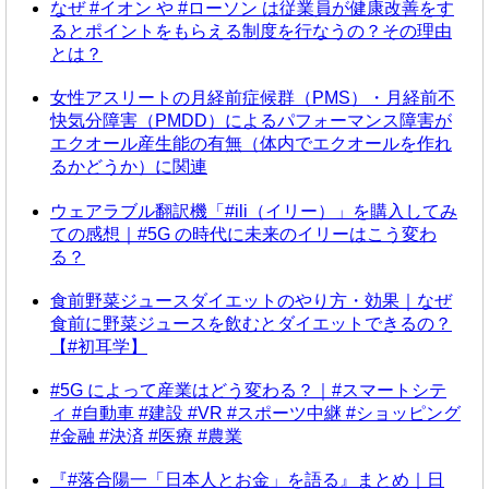
なぜ #イオン や #ローソン は従業員が健康改善をす
るとポイントをもらえる制度を行なうの？その理由
とは？
女性アスリートの月経前症候群（PMS）・月経前不
快気分障害（PMDD）によるパフォーマンス障害が
エクオール産生能の有無（体内でエクオールを作れ
るかどうか）に関連
ウェアラブル翻訳機「#ili（イリー）」を購入してみ
ての感想｜#5G の時代に未来のイリーはこう変わ
る？
食前野菜ジュースダイエットのやり方・効果｜なぜ
食前に野菜ジュースを飲むとダイエットできるの？
【#初耳学】
#5G によって産業はどう変わる？｜#スマートシテ
ィ #自動車 #建設 #VR #スポーツ中継 #ショッピング
#金融 #決済 #医療 #農業
『#落合陽一「日本人とお金」を語る』まとめ｜日