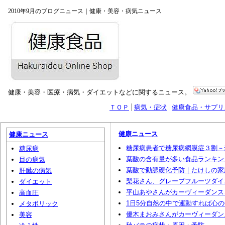
2010年9月のブログニュース｜健康・美容・病気ニュース
健康・美容・医療・病気・ダイエットなどに関するニュース。
ＴＯＰ
病気・症状
健康食品・サプリ
健康ニュース
健康ニュース
糖尿病患者で糖尿病網膜症３割－
糖尿病
葉酸の含有量が多い食品ランキン
目の病気
葉酸で動脈硬化予防｜たけしの家庭
肝臓の病気
梨花さん、グレープフルーツダイ
ダイエット
平山あやさんがカーヴィーダンス
高血圧
1日5分自然の中で運動すれば心
メタボリック
優木まおみさんがカーヴィーダン
美容