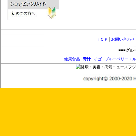
ＴＯＰ
お問い合わせ
■■■
グル
健康食品
青汁
そば
ブルーベリー・
フジ