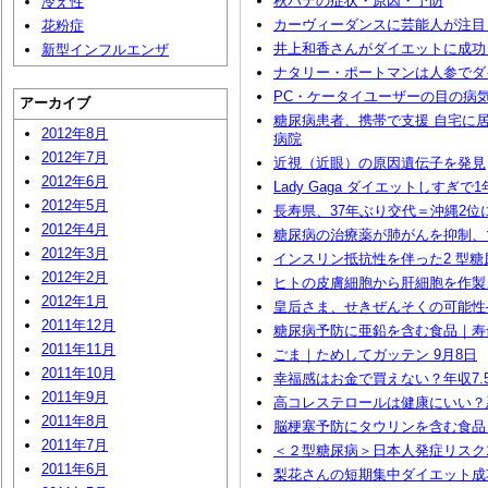
秋バテの症状・原因・予防
冷え性
カーヴィーダンスに芸能人が注目
花粉症
井上和香さんがダイエットに成功！
新型インフルエンザ
ナタリー・ポートマンは人参でダイ
PC・ケータイユーザーの目の病
アーカイブ
糖尿病患者、携帯で支援 自宅に
2012年8月
病院
2012年7月
近視（近眼）の原因遺伝子を発見
2012年6月
Lady Gaga ダイエットしすぎ
2012年5月
長寿県、37年ぶり交代＝沖縄2位
2012年4月
糖尿病の治療薬が肺がんを抑制、
2012年3月
インスリン抵抗性を伴った2 型
2012年2月
ヒトの皮膚細胞から肝細胞を作製
2012年1月
皇后さま、せきぜんそくの可能性
2011年12月
糖尿病予防に亜鉛を含む食品｜寿命
2011年11月
ごま｜ためしてガッテン 9月8日
2011年10月
幸福感はお金で買えない？年収7.
2011年9月
高コレステロールは健康にいい？
2011年8月
脳梗塞予防にタウリンを含む食品
2011年7月
＜２型糖尿病＞日本人発症リスク1
2011年6月
梨花さんの短期集中ダイエット成