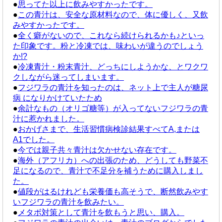
●
思ってた以上に飲みやすかったです。
●
この青汁は、安全な原材料なので、体に優しく、又飲
みやすかったです。
●
全く癖がないので、これなら続けられるかも♪といっ
た印象です。粉と冷凍では、味わいが違うのでしょう
か!?
●
冷凍青汁・粉末青汁、どっちにしようかな、とワクワ
クしながら迷ってしまいます。
●
フジワラの青汁を知ったのは、ネット上で主人が糖尿
病 になりかけていたため
●
余計なもの（オリゴ糖等）が入ってないフジワラの青
汁に惹かれました。
●
おかげさまで、生活習慣病検診結果すべてA,または
A1でした。
●
今では親子共々青汁は欠かせない存在です。
●
海外（アフリカ）への出張のため、どうしても野菜不
足になるので、青汁で不足分を補うために購入しまし
た。
●
値段がはるけれども栄養価も高そうで、断然飲みやす
いフジワラの青汁を飲みたい。
●
メタボ対策として青汁を飲もうと思い、購入。