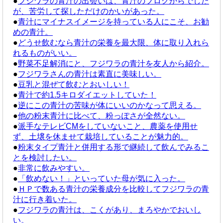
●
フジワラの青汁の出会いは、青汁のブログからでした
が、苦労して探しただけのかいがあった。
●
青汁にマイナスイメージを持っている人にこそ、お勧
めの青汁。
●
どうせ飲むなら青汁の栄養を最大限、体に取り入れら
れるものがいい。
●
野菜不足解消にと、フジワラの青汁を友人から紹介。
●
フジワラさんの青汁は素直に美味しい。
●
豆乳と混ぜて飲むとおいしい！
●
青汁で約1.5キロダイエットしていた！
●
逆にこの青汁の苦味が体にいいのかなって思える。
●
他の粉末青汁に比べて、粉っぽさが全然ない。
●
派手なテレビCMをしていないこと、農薬を使用せ
ず、土壌を休ませて栽培していることが魅力的。
●
粉末タイプ青汁と併用する形で継続して飲んでみるこ
とを検討したい。
●
非常に飲みやすい。
●
「飲めない！」といっていた母が気に入った。
●
ＨＰで数ある青汁の栄養成分を比較してフジワラの青
汁に行き着いた。
●
フジワラの青汁は、こくがあり、まろやかでおいし
い。