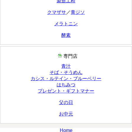
製造工程
クマザサ
／
青ジソ
メラトニン
酵素
専門店
青汁
そば・そうめん
カシス・ルテイン・ブルーベリー
はちみつ
プレゼント・ギフトマナー
父の日
お中元
Home