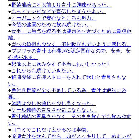
●
野菜補給にと以前より青汁に興味があった。
●
もっとテレビなどで宣伝したほうがよい。
●
オーガニックで安心なところも魅力。
●
今後の健康のために飲み続けたい。
●
食事」に焦点を絞る事は健康体へ近づくために最短距
離。
●
胃への負担も少なく、消化吸収も早いように感じる。
●
フジワラの青汁は有機JAS認定国産なので、安全、安
心感がある。
●
想像以上に飲みやすて本当においしかった!!
●
これからも続けていきたい。
●
解凍後袋に直接ストローを入れて飲むと青臭さもな
い。
●
色付き野菜が全く不足している為、青汁は絶対に必
要。
●
体調は少しお通じが少し良くなった。
●
ケール独特の青臭さが気にならない。
●
青汁独特の青臭さがなく、そのまま飲んでも飲みやす
い。
●
口コミでこれだけ広がるのは本物。
●
冷凍青汁を飲んでから、頭がスッキリして、めまいが