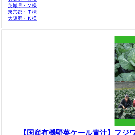
茨城県・Ｍ様
東京都・Ｔ様
大阪府・Ｋ様
【国産有機野菜ケール青汁】フジワラ