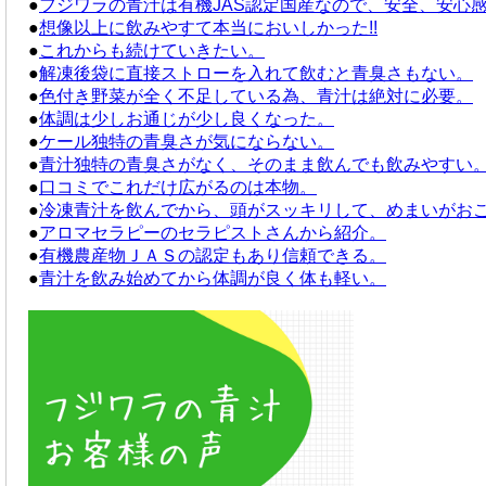
●
フジワラの青汁は有機JAS認定国産なので、安全、安心
●
想像以上に飲みやすて本当においしかった!!
●
これからも続けていきたい。
●
解凍後袋に直接ストローを入れて飲むと青臭さもない。
●
色付き野菜が全く不足している為、青汁は絶対に必要。
●
体調は少しお通じが少し良くなった。
●
ケール独特の青臭さが気にならない。
●
青汁独特の青臭さがなく、そのまま飲んでも飲みやすい
●
口コミでこれだけ広がるのは本物。
●
冷凍青汁を飲んでから、頭がスッキリして、めまいがお
●
アロマセラピーのセラピストさんから紹介。
●
有機農産物ＪＡＳの認定もあり信頼できる。
●
青汁を飲み始めてから体調が良く体も軽い。