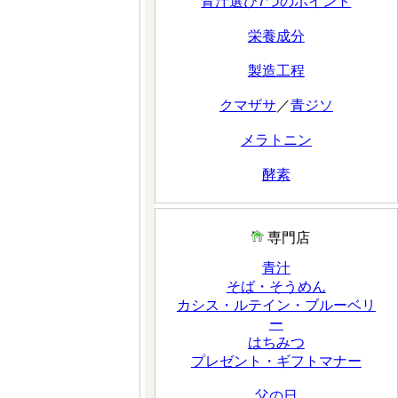
青汁選び7つのポイント
栄養成分
製造工程
クマザサ
／
青ジソ
メラトニン
酵素
専門店
青汁
そば・そうめん
カシス・ルテイン・ブルーベリ
ー
はちみつ
プレゼント・ギフトマナー
父の日