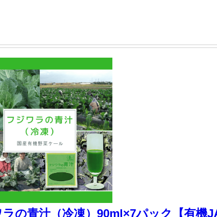
の青汁（冷凍）90ml×7パック【有機J