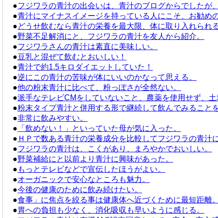
●
フジワラの青汁の出会いは、青汁のブログからでしたが
●
青汁にマイナスイメージを持っている人にこそ、お勧め
●
どうせ飲むなら青汁の栄養を最大限、体に取り入れられ
●
野菜不足解消にと、フジワラの青汁を友人から紹介。
●
フジワラさんの青汁は素直に美味しい。
●
豆乳と混ぜて飲むとおいしい！
●
青汁で約1.5キロダイエットしていた！
●
逆にこの青汁の苦味が体にいいのかなって思える。
●
他の粉末青汁に比べて、粉っぽさが全然ない。
●
派手なテレビCMをしていないこと、農薬を使用せず、土
●
粉末タイプ青汁と併用する形で継続して飲んでみること
●
非常に飲みやすい。
●
「飲めない！」といっていた母が気に入った。
●
ＨＰで数ある青汁の栄養成分を比較してフジワラの青汁
●
フジワラの青汁は、こくがあり、まろやかでおいしい。
●
野菜補給にと以前より青汁に興味があった。
●
もっとテレビなどで宣伝したほうがよい。
●
オーガニックで安心なところも魅力。
●
今後の健康のために飲み続けたい。
●
食事」に焦点を絞る事は健康体へ近づくために最短距離
●
胃への負担も少なく、消化吸収も早いように感じる。