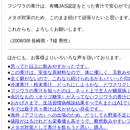
フジワラの青汁は、有機JAS認定をとった青汁で安心が
メタボ対策のため、このまま続けて頑張りたいと思います
これからも、よろしくお願いします。
（2008/3/8 長崎県・T様 男性）
ほかにも、お客様よりいろいろな声を頂いております。
●
思ってた以上に飲みやすかったです。
●
この青汁は、安全な原材料なので、体に優しく、又飲み
●
全く癖がないので、これなら続けられるかも♪といった印
●
冷凍青汁・粉末青汁、どっちにしようかな、とワクワク
●
フジワラの青汁を知ったのは、ネット上で主人が糖尿病 
●
余計なもの（オリゴ糖等）が入ってないフジワラの青汁
●
おかげさまで、生活習慣病検診結果すべてA,またはA1で
●
今では親子共々青汁は欠かせない存在です。
●
海外（アフリカ）への出張のため、どうしても野菜不足
●
値段がはるけれども栄養価も高そうで、断然飲みやすい
●
メタボ対策として青汁を飲もうと思い、購入。