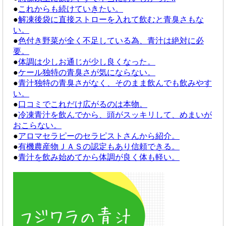
●
これからも続けていきたい。
●
解凍後袋に直接ストローを入れて飲むと青臭さもな
い。
●
色付き野菜が全く不足している為、青汁は絶対に必
要。
●
体調は少しお通じが少し良くなった。
●
ケール独特の青臭さが気にならない。
●
青汁独特の青臭さがなく、そのまま飲んでも飲みやす
い。
●
口コミでこれだけ広がるのは本物。
●
冷凍青汁を飲んでから、頭がスッキリして、めまいが
おこらない。
●
アロマセラピーのセラピストさんから紹介。
●
有機農産物ＪＡＳの認定もあり信頼できる。
●
青汁を飲み始めてから体調が良く体も軽い。