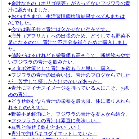
●
余計なもの（オリゴ糖等）が入ってないフジワラの青
汁に惹かれました。
●
おかげさまで、生活習慣病検診結果すべてA,または
A1でした。
●
今では親子共々青汁は欠かせない存在です。
●
海外（アフリカ）への出張のため、どうしても野菜不
足になるので、青汁で不足分を補うために購入しまし
た。
●
値段がはるけれども栄養価も高そうで、断然飲みやす
いフジワラの青汁を飲みたい。
●
メタボ対策として青汁を飲もうと思い、購入。
●
フジワラの青汁の出会いは、青汁のブログからでした
が、苦労して探しただけのかいがあった。
●
青汁にマイナスイメージを持っている人にこそ、お勧
めの青汁。
●
どうせ飲むなら青汁の栄養を最大限、体に取り入れら
れるものがいい。
●
野菜不足解消にと、フジワラの青汁を友人から紹介。
●
フジワラさんの青汁は素直に美味しい。
●
豆乳と混ぜて飲むとおいしい！
●
青汁で約1.5キロダイエットしていた！