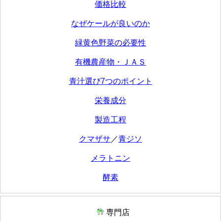
価格比較
なぜケールが良いのか
緑黄色野菜の必要性
有機農産物・ＪＡＳ
青汁選び7つのポイント
栄養成分
製造工程
クマザサ
／
青ジソ
メラトニン
酵素
専門店