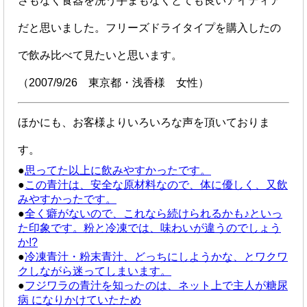
さもなく食器を洗う手まもなくとても良いアイディア
だと思いました。フリーズドライタイプを購入したの
で飲み比べて見たいと思います。
（2007/9/26 東京都・浅香様 女性）
ほかにも、お客様よりいろいろな声を頂いておりま
す。
●
思ってた以上に飲みやすかったです。
●
この青汁は、安全な原材料なので、体に優しく、又飲
みやすかったです。
●
全く癖がないので、これなら続けられるかも♪といっ
た印象です。粉と冷凍では、味わいが違うのでしょう
か!?
●
冷凍青汁・粉末青汁、どっちにしようかな、とワクワ
クしながら迷ってしまいます。
●
フジワラの青汁を知ったのは、ネット上で主人が糖尿
病 になりかけていたため