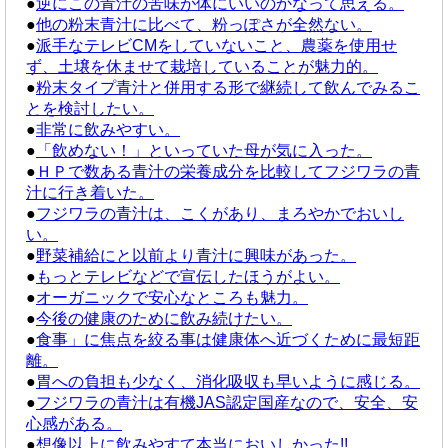
●
逆にこの青汁の苦味が体にいいのかなって思える。
●
他の粉末青汁に比べて、粉っぽさが全然ない。
●
派手なテレビCMをしていないこと、農薬を使用せ
ず、土壌を休ませて栽培していることが魅力的。
●
粉末タイプ青汁と併用する形で継続して飲んでみるこ
とを検討したい。
●
非常に飲みやすい。
●
「飲めない！」といっていた母が気に入った。
●
ＨＰで数ある青汁の栄養成分を比較してフジワラの青
汁に行き着いた。
●
フジワラの青汁は、こくがあり、まろやかでおいし
い。
●
野菜補給にと以前より青汁に興味があった。
●
もっとテレビなどで宣伝したほうがよい。
●
オーガニックで安心なところも魅力。
●
今後の健康のために飲み続けたい。
●
食事」に焦点を絞る事は健康体へ近づくために最短距
離。
●
胃への負担も少なく、消化吸収も早いように感じる。
●
フジワラの青汁は有機JAS認定国産なので、安全、安
心感がある。
●
想像以上に飲みやすて本当においしかった!!