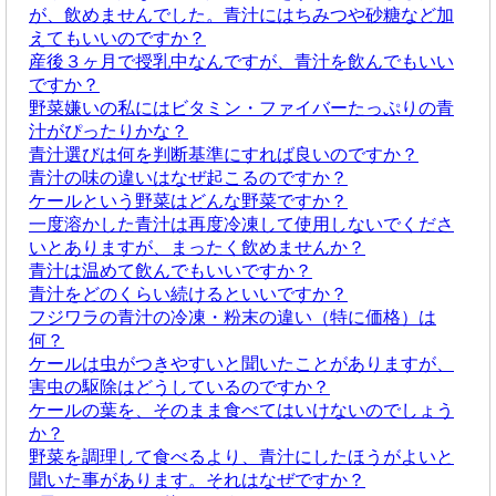
が、飲めませんでした。青汁にはちみつや砂糖など加
えてもいいのですか？
産後３ヶ月で授乳中なんですが、青汁を飲んでもいい
ですか？
野菜嫌いの私にはビタミン・ファイバーたっぷりの青
汁がぴったりかな？
青汁選びは何を判断基準にすれば良いのですか？
青汁の味の違いはなぜ起こるのですか？
ケールという野菜はどんな野菜ですか？
一度溶かした青汁は再度冷凍して使用しないでくださ
いとありますが、まったく飲めませんか？
青汁は温めて飲んでもいいですか？
青汁をどのくらい続けるといいですか？
フジワラの青汁の冷凍・粉末の違い（特に価格）は
何？
ケールは虫がつきやすいと聞いたことがありますが、
害虫の駆除はどうしているのですか？
ケールの葉を、そのまま食べてはいけないのでしょう
か？
野菜を調理して食べるより、青汁にしたほうがよいと
聞いた事があります。それはなぜですか？