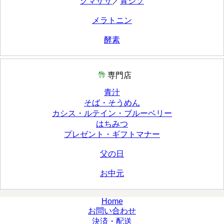
クマザサ
／
青ジソ
メラトニン
酵素
専門店
青汁
そば・そうめん
カシス・ルテイン・ブルーベリー
はちみつ
プレゼント・ギフトマナー
父の日
お中元
Home
お問い合わせ
決済・配送