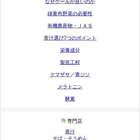
なぜケールが良いのか
緑黄色野菜の必要性
有機農産物・ＪＡＳ
青汁選び7つのポイント
栄養成分
製造工程
クマザサ
／
青ジソ
メラトニン
酵素
専門店
青汁
そば・そうめん