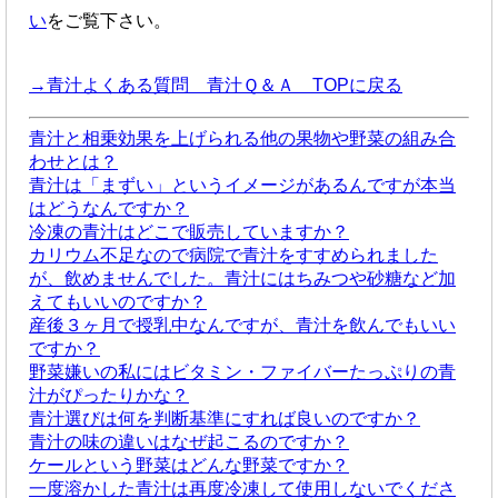
い
をご覧下さい。
→青汁よくある質問 青汁Ｑ＆Ａ TOPに戻る
青汁と相乗効果を上げられる他の果物や野菜の組み合
わせとは？
青汁は「まずい」というイメージがあるんですが本当
はどうなんですか？
冷凍の青汁はどこで販売していますか？
カリウム不足なので病院で青汁をすすめられました
が、飲めませんでした。青汁にはちみつや砂糖など加
えてもいいのですか？
産後３ヶ月で授乳中なんですが、青汁を飲んでもいい
ですか？
野菜嫌いの私にはビタミン・ファイバーたっぷりの青
汁がぴったりかな？
青汁選びは何を判断基準にすれば良いのですか？
青汁の味の違いはなぜ起こるのですか？
ケールという野菜はどんな野菜ですか？
一度溶かした青汁は再度冷凍して使用しないでくださ