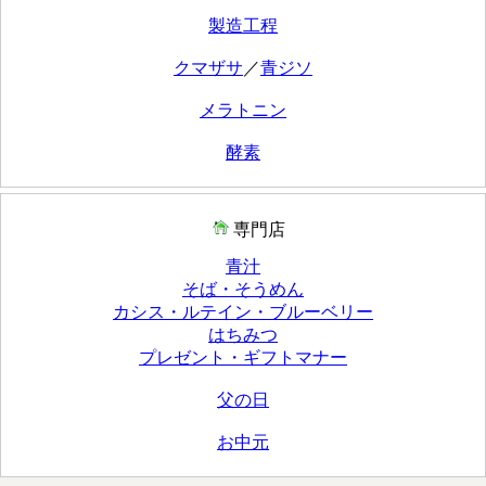
製造工程
クマザサ
／
青ジソ
メラトニン
酵素
専門店
青汁
そば・そうめん
カシス・ルテイン・ブルーベリー
はちみつ
プレゼント・ギフトマナー
父の日
お中元