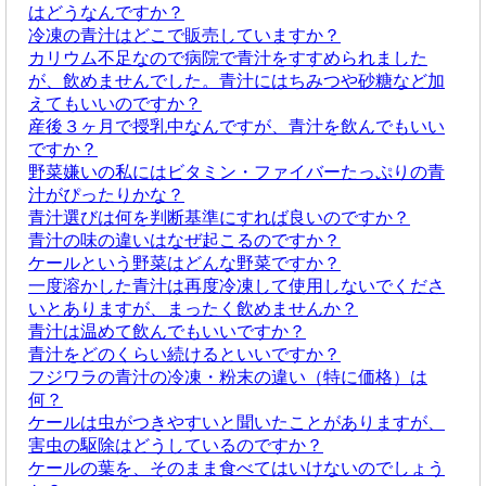
はどうなんですか？
冷凍の青汁はどこで販売していますか？
カリウム不足なので病院で青汁をすすめられました
が、飲めませんでした。青汁にはちみつや砂糖など加
えてもいいのですか？
産後３ヶ月で授乳中なんですが、青汁を飲んでもいい
ですか？
野菜嫌いの私にはビタミン・ファイバーたっぷりの青
汁がぴったりかな？
青汁選びは何を判断基準にすれば良いのですか？
青汁の味の違いはなぜ起こるのですか？
ケールという野菜はどんな野菜ですか？
一度溶かした青汁は再度冷凍して使用しないでくださ
いとありますが、まったく飲めませんか？
青汁は温めて飲んでもいいですか？
青汁をどのくらい続けるといいですか？
フジワラの青汁の冷凍・粉末の違い（特に価格）は
何？
ケールは虫がつきやすいと聞いたことがありますが、
害虫の駆除はどうしているのですか？
ケールの葉を、そのまま食べてはいけないのでしょう