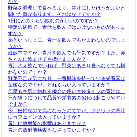
か？
野菜を調理して食べるより、青汁にしたほうがよいと
聞いた事があります。それはなぜですか？
1日にどのくらい飲むのがいいのですか？
特定の病気で、青汁を飲んではいけないものがありま
すか？
薬といっしょに、青汁を飲んでもかまわないのでしょ
うか？
妊娠中ですが、青汁を飲んでも平気ですか？また、赤
ちゃんに飲ませても構いませんか？
青汁さえ飲んでいれば、野菜はあまり食べなくても構
わないのですか？
野菜不足が気になり、一番興味を持っている栄養素は
葉酸なのですが、どれくらい入っていますか？
何度も空気に触れる機会の多い大袋タイプの青汁は、
日が経つにつれて品質や栄養素の劣化は起こりやすい
ですか？
今、妊婦なので気になったのですが、フジワラの青汁
にカフェインは入っていますか？
青汁に放射能の影響はありますか？
青汁の放射能検査をなさっていますか？