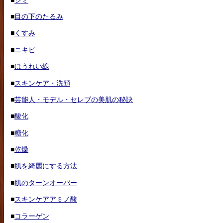
■
目の下のたるみ
■
くすみ
■
ニキビ
■
ほうれい線
■
スキンケア・洗顔
■
芸能人・モデル・セレブの美肌の秘訣
■
酸化
■
糖化
■
乾燥
■
肌を綺麗にする方法
■
肌のターンオーバー
■
スキンケアアミノ酸
■
コラーゲン