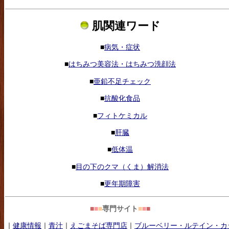
肌関連ワード
■
病気・症状
■
はちみつ美容法・はちみつ洗顔法
■
亜鉛不足チェック
■
抗酸化食品
■
フィトケミカル
■
肝臓
■
低体温
■
目の下のクマ（くま）解消法
■
更年期障害
■
■
■
専門サイト
■
■
■
｜
健康情報
｜
青汁
｜
えごまそば専門店
｜
ブルーベリー・ルテイン・カ