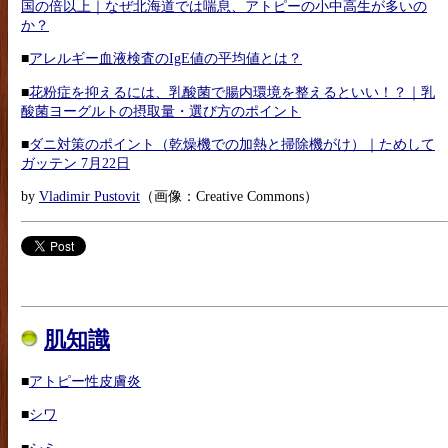
国の倍以上｜なぜ北海道では喘息、アトピーの小中高生が多いの
か？
■
アレルギー血液検査のIgE値の平均値とは？
■
花粉症を抑えるには、乳酸菌で腸内環境を整えるといい！？｜乳
酸菌ヨーグルトの摂取量・選び方のポイント
■
ダニ対策のポイント（乾燥機での加熱と掃除機がけ）｜ためして
ガッテン 7月22日
by
Vladimir Pustovit
（画像：Creative Commons）
肌知識
■
アトピー性皮膚炎
■
シワ
■
シミ