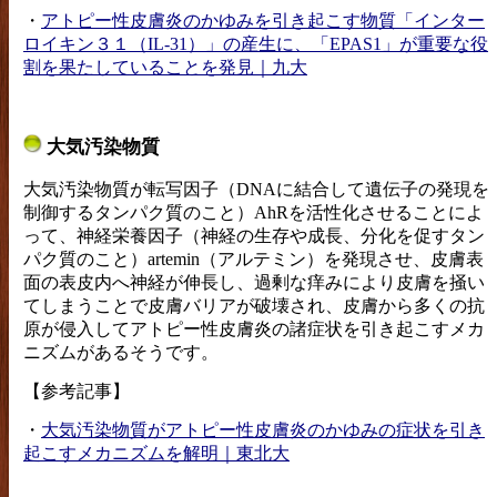
・
アトピー性皮膚炎のかゆみを引き起こす物質「インター
ロイキン３１（IL-31）」の産生に、「EPAS1」が重要な役
割を果たしていることを発見｜九大
大気汚染物質
大気汚染物質が転写因子（DNAに結合して遺伝子の発現を
制御するタンパク質のこと）AhRを活性化させることによ
って、神経栄養因子（神経の生存や成長、分化を促すタン
パク質のこと）artemin（アルテミン）を発現させ、皮膚表
面の表皮内へ神経が伸長し、過剰な痒みにより皮膚を掻い
てしまうことで皮膚バリアが破壊され、皮膚から多くの抗
原が侵入してアトピー性皮膚炎の諸症状を引き起こすメカ
ニズムがあるそうです。
【参考記事】
・
大気汚染物質がアトピー性皮膚炎のかゆみの症状を引き
起こすメカニズムを解明｜東北大