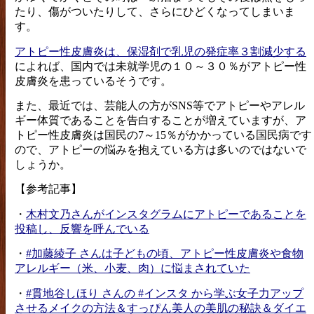
たり、傷がついたりして、さらにひどくなってしまいま
す。
アトピー性皮膚炎は、保湿剤で乳児の発症率３割減少する
によれば、国内では未就学児の１０～３０％がアトピー性
皮膚炎を患っているそうです。
また、最近では、芸能人の方がSNS等でアトピーやアレル
ギー体質であることを告白することが増えていますが、ア
トピー性皮膚炎は国民の7～15％がかかっている国民病です
ので、アトピーの悩みを抱えている方は多いのではないで
しょうか。
【参考記事】
・
木村文乃さんがインスタグラムにアトピーであることを
投稿し、反響を呼んでいる
・
#加藤綾子 さんは子どもの頃、アトピー性皮膚炎や食物
アレルギー（米、小麦、肉）に悩まされていた
・
#貫地谷しほり さんの #インスタ から学ぶ女子力アップ
させるメイクの方法＆すっぴん美人の美肌の秘訣＆ダイエ