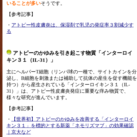
いることが多い
そうです。
【参考記事】
・
アトピー性皮膚炎は、保湿剤で乳児の発症率３割減少す
る
アトピーのかゆみを引き起こす物質「インターロイ
キン３１（IL-31）」
主にヘルパーT細胞（リンパ球の一種で、サイトカインを分
泌し、B細胞を刺激または補助して抗体の産生を促す機能を
持つ）から産生されている「インターロイキン３１（IL-
31）」は、アトピー性皮膚炎発症に重要な痒み物質で、
様々な研究が進んでいます。
【参考記事】
・
【世界初】アトピーのかゆみを改善する「インターロイ
キン３１」を標的とする新薬「ネモリズマブ」の効果確認
｜京大など