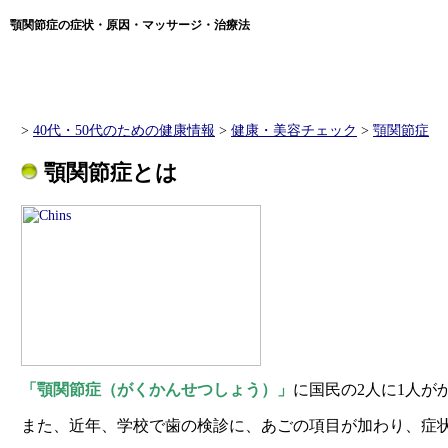
顎関節症
の症状・原因・マッサージ・治療法
>
40代・50代のための健康情報
>
健康・美容チェック
>
顎関節症
顎関節症
とは
「顎関節症（がくかんせつしょう）」
に国民の2人に1人が
また、近年、学校で歯の検診に、あごの項目が加わり、症