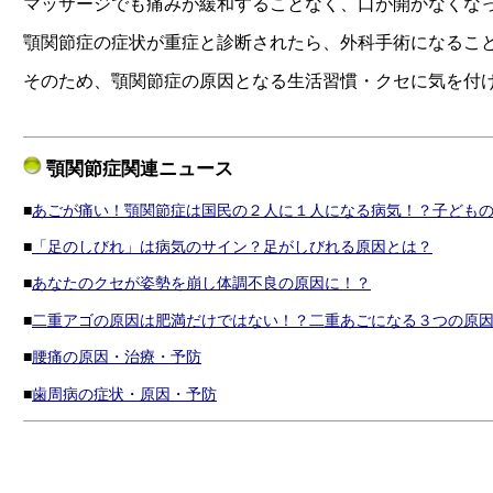
マッサージでも痛みが緩和することなく、口が開かなくな
顎関節症の症状が重症と診断されたら、外科手術になるこ
そのため、顎関節症の原因となる生活習慣・クセに気を付
顎関節症関連ニュース
■
あごが痛い！顎関節症は国民の２人に１人になる病気！？子ども
■
「足のしびれ」は病気のサイン？足がしびれる原因とは？
■
あなたのクセが姿勢を崩し体調不良の原因に！？
■
二重アゴの原因は肥満だけではない！？二重あごになる３つの原
■
腰痛の原因・治療・予防
■
歯周病の症状・原因・予防