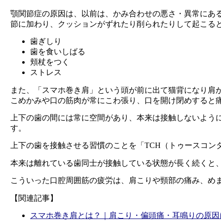
顎関節症の原因は、以前は、かみ合わせの悪さ・異常にあ
節に加わり、クッションがずれたり削られたりして起こる
歯ぎしり
歯を食いしばる
頬杖をつく
ストレス
また、「スマホ巻き肩」という頭が前に出て猫背になり肩
こめかみや口の筋肉が常にこわ張り、口を開け閉めすると
上下の歯の間には常に空間があり、本来は接触しないよう
す。
上下の歯を接触させる習慣のことを「TCH（トゥースコン
本来は離れている歯同士が接触している状態が長く続くと
こういった口腔周囲筋の疲労は、肩こりや頸部の痛み、め
【関連記事】
スマホ巻き肩とは？｜肩こり・偏頭痛・耳鳴りの原因